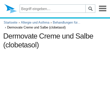
Depression
Startseite
Allergie und Asthma
Behandlungen für...
Dermovate Creme und Salbe (clobetasol)
Augen
Dermovate Creme und Salbe
(clobetasol)
Unfälle und Erste Hilfe
Beschwerden und Schmerzen
ADHS
Allergie und Asthma
Gehirn und Nervensystem
Krebs
Diabetes