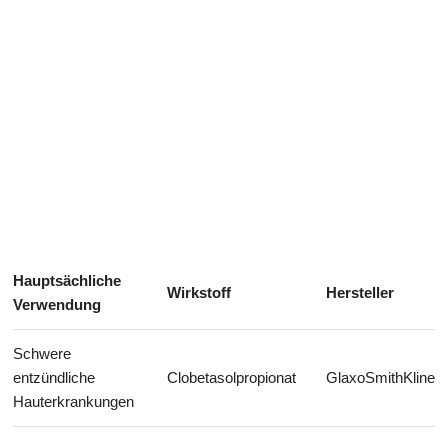
Gesundheit des Verdauungssystems
Hauptsächliche
Wirkstoff
Hersteller
Verwendung
Schwere
entzündliche
Clobetasolpropionat
GlaxoSmithKline
Hauterkrankungen