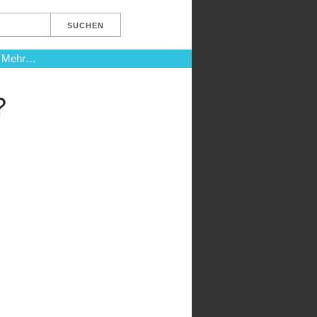
Mehr…
?