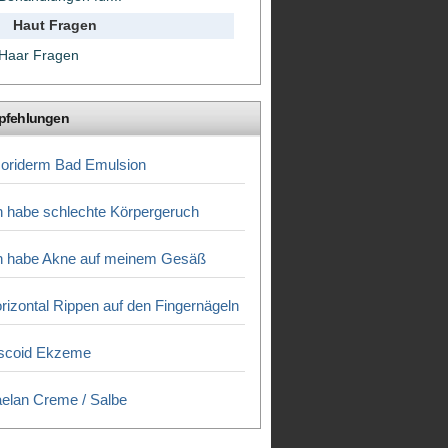
Haut Fragen
Haar Fragen
pfehlungen
oriderm Bad Emulsion
h habe schlechte Körpergeruch
h habe Akne auf meinem Gesäß
rizontal Rippen auf den Fingernägeln
scoid Ekzeme
elan Creme / Salbe