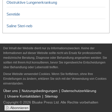
Obstruktive Lungenerkrankung
Seretide
Saline Steri-neb
Der Inhalt der Website dient nur zu Informationszwecken. Keine der
Informationen auf dieser Website sollte nicht als Ersatz für professionelle
medizinische Beratung, Diagnose oder Behandlung angesehen werden. Sie
sollten mit Ihrem Arzt konsultieren, bevor Sie irgendwelche Entscheidungen
über Behandlung oder Lebensstil treffen.
Diese Website verwendet Cookies. Wenn Sie fortfahren, ohne Ihre
Einstellungen zu ändern, erklären Sie sich mit der Verwendung von Cookies
einverstanden.
Über uns
Nutzungsbedingungen
Datenschutzerklärung
Unsere Kontaktdaten
Sitemap
Copyright © 2026 Bluake Press Ltd. Alle Rechte vorbehalten
Abonnieren