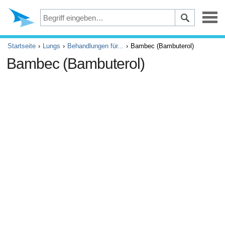
Depression
Startseite
Lungs
Behandlungen für...
Bambec (Bambuterol)
Bambec (Bambuterol)
Augen
Unfälle und Erste Hilfe
Beschwerden und Schmerzen
ADHS
Allergie und Asthma
Gehirn und Nervensystem
Krebs
Diabetes