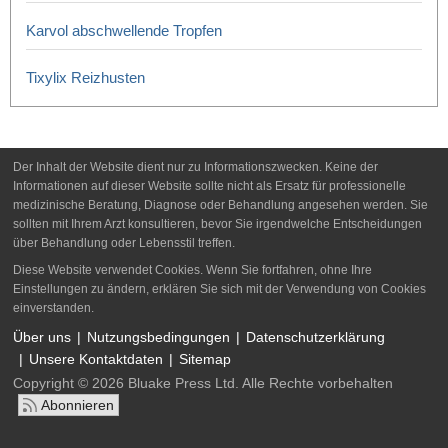
Karvol abschwellende Tropfen
Tixylix Reizhusten
Der Inhalt der Website dient nur zu Informationszwecken. Keine der
Informationen auf dieser Website sollte nicht als Ersatz für professionelle
medizinische Beratung, Diagnose oder Behandlung angesehen werden. Sie
sollten mit Ihrem Arzt konsultieren, bevor Sie irgendwelche Entscheidungen
über Behandlung oder Lebensstil treffen.
Diese Website verwendet Cookies. Wenn Sie fortfahren, ohne Ihre
Einstellungen zu ändern, erklären Sie sich mit der Verwendung von Cookies
einverstanden.
Über uns
Nutzungsbedingungen
Datenschutzerklärung
Unsere Kontaktdaten
Sitemap
Copyright © 2026 Bluake Press Ltd. Alle Rechte vorbehalten
Abonnieren