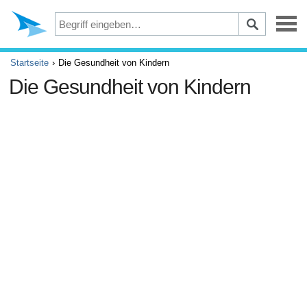
Depression
Startseite
Die Gesundheit von Kindern
Die Gesundheit von Kindern
Augen
Unfälle und Erste Hilfe
Beschwerden und Schmerzen
ADHS
Allergie und Asthma
Gehirn und Nervensystem
Krebs
Diabetes