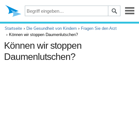
Depression
Startseite
Die Gesundheit von Kindern
Fragen Sie den Arzt
Können wir stoppen Daumenlutschen?
Augen
Können wir stoppen
Daumenlutschen?
Unfälle und Erste Hilfe
Beschwerden und Schmerzen
ADHS
Allergie und Asthma
Gehirn und Nervensystem
Krebs
Diabetes