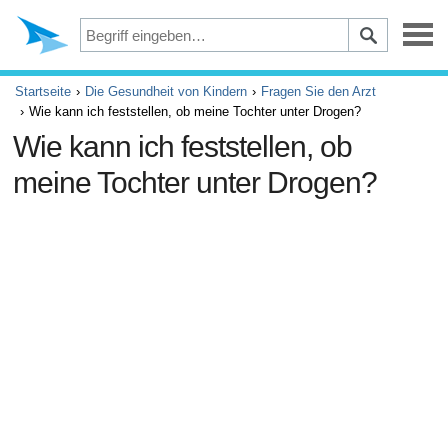
Depression
Startseite
Die Gesundheit von Kindern
Fragen Sie den Arzt
Wie kann ich feststellen, ob meine Tochter unter Drogen?
Augen
Wie kann ich feststellen, ob
meine Tochter unter Drogen?
Unfälle und Erste Hilfe
Beschwerden und Schmerzen
ADHS
Allergie und Asthma
Gehirn und Nervensystem
Krebs
Diabetes