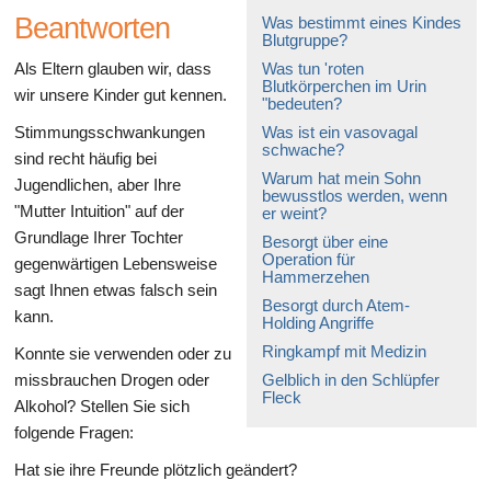
Beantworten
Was bestimmt eines Kindes
Blutgruppe?
Als Eltern glauben wir, dass
Was tun 'roten
Blutkörperchen im Urin
wir unsere Kinder gut kennen.
"bedeuten?
Stimmungsschwankungen
Was ist ein vasovagal
schwache?
sind recht häufig bei
Warum hat mein Sohn
Jugendlichen, aber Ihre
bewusstlos werden, wenn
"Mutter Intuition" auf der
er weint?
Grundlage Ihrer Tochter
Besorgt über eine
Operation für
gegenwärtigen Lebensweise
Hammerzehen
sagt Ihnen etwas falsch sein
Besorgt durch Atem-
kann.
Holding Angriffe
Ringkampf mit Medizin
Konnte sie verwenden oder zu
missbrauchen Drogen oder
Gelblich in den Schlüpfer
Fleck
Alkohol? Stellen Sie sich
folgende Fragen:
Hat sie ihre Freunde plötzlich geändert?