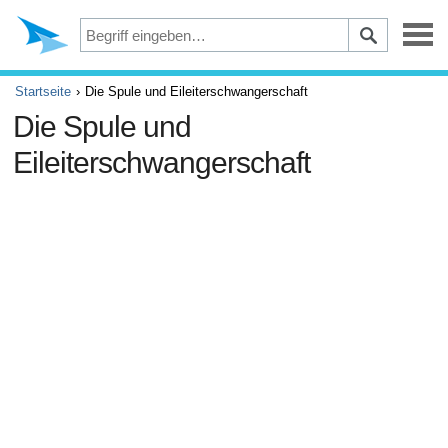
Depression
Startseite
Die Spule und Eileiterschwangerschaft
Die Spule und
Augen
Eileiterschwangerschaft
Unfälle und Erste Hilfe
Beschwerden und Schmerzen
ADHS
Allergie und Asthma
Gehirn und Nervensystem
Krebs
Diabetes