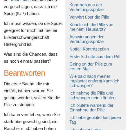
Kommen aus der
vorgeschlagen, dass ich die
Verhütungsspritze
Spule (IUP) haben.
Verwirrt über die Pille
Ich muss wissen, ob die Spule
Könnte ich die Pille von
meinem Hausarzt?
geeignet für mich mit meiner
Auswirkungen der
Eileiterschwangerschaft
Verhütungsspritze
Hintergrund ist.
Notfall-Kontrazeption
Was sind die Chancen, dass
Erste Schritte aus dem Pill
es noch einmal passiert?
Going on der Pille zum
ersten Mal
Beantworten
Wie bald nach meiner
Implantat entfernt kann ich
Die erste Sache, die mir
schwanger?
einfällt, ist hier, warum Sie
Ich nehme die Pille und
gesagt worden, sollten Sie die
schwanger sein könnten
Pille zu stoppen.
Ich blutete während der
Einnahme der Pille
Ich kann verstehen, wenn Sie
Ich habe geblutet fast jeden
stark übergewichtig sind, ein
Tag
Raucher sind, haben hohen
Ich habe aus der