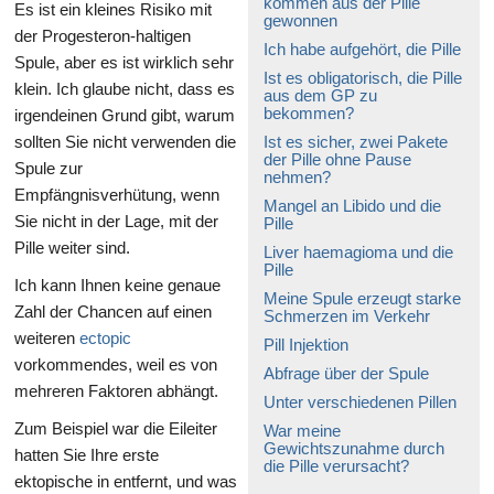
kommen aus der Pille
Es ist ein kleines Risiko mit
gewonnen
der Progesteron-haltigen
Ich habe aufgehört, die Pille
Spule, aber es ist wirklich sehr
Ist es obligatorisch, die Pille
klein. Ich glaube nicht, dass es
aus dem GP zu
bekommen?
irgendeinen Grund gibt, warum
sollten Sie nicht verwenden die
Ist es sicher, zwei Pakete
der Pille ohne Pause
Spule zur
nehmen?
Empfängnisverhütung, wenn
Mangel an Libido und die
Sie nicht in der Lage, mit der
Pille
Pille weiter sind.
Liver haemagioma und die
Pille
Ich kann Ihnen keine genaue
Meine Spule erzeugt starke
Zahl der Chancen auf einen
Schmerzen im Verkehr
weiteren
ectopic
Pill Injektion
vorkommendes, weil es von
Abfrage über der Spule
mehreren Faktoren abhängt.
Unter verschiedenen Pillen
Zum Beispiel war die Eileiter
War meine
Gewichtszunahme durch
hatten Sie Ihre erste
die Pille verursacht?
ektopische in entfernt, und was