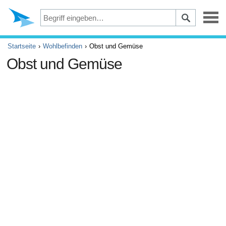
Depression
Startseite
Wohlbefinden
Obst und Gemüse
Obst und Gemüse
Augen
Unfälle und Erste Hilfe
Beschwerden und Schmerzen
ADHS
Allergie und Asthma
Gehirn und Nervensystem
Krebs
Diabetes