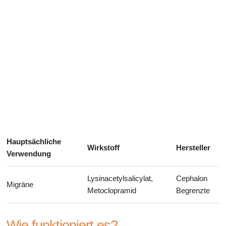
Gesundheit des Verdauungssystems
Hauptsächliche
Wirkstoff
Hersteller
Verwendung
Lysinacetylsalicylat,
Cephalon
Migräne
Metoclopramid
Begrenzte
Wie funktioniert es?