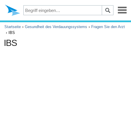
Depression
Startseite
Gesundheit des Verdauungssystems
Fragen Sie den Arzt
IBS
Augen
IBS
Unfälle und Erste Hilfe
Beschwerden und Schmerzen
ADHS
Allergie und Asthma
Gehirn und Nervensystem
Krebs
Diabetes