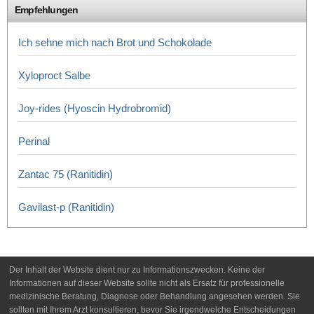
Empfehlungen
Ich sehne mich nach Brot und Schokolade
Xyloproct Salbe
Joy-rides (Hyoscin Hydrobromid)
Perinal
Zantac 75 (Ranitidin)
Gavilast-p (Ranitidin)
Der Inhalt der Website dient nur zu Informationszwecken. Keine der
Informationen auf dieser Website sollte nicht als Ersatz für professionelle
medizinische Beratung, Diagnose oder Behandlung angesehen werden. Sie
sollten mit Ihrem Arzt konsultieren, bevor Sie irgendwelche Entscheidungen