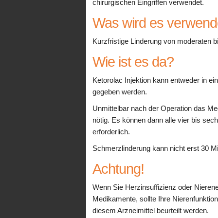
chirurgischen Eingriffen verwendet.
Was wird es verwend
Kurzfristige Linderung von moderaten 
Wie ist es da?
Ketorolac Injektion kann entweder in ei
gegeben werden.
Unmittelbar nach der Operation das M
nötig. Es können dann alle vier bis se
erforderlich.
Schmerzlinderung kann nicht erst 30 Min
Achtung!
Wenn Sie Herzinsuffizienz oder Niere
Medikamente, sollte Ihre Nierenfunkti
diesem Arzneimittel beurteilt werden.