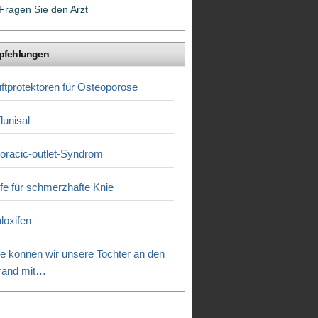
Fragen Sie den Arzt
pfehlungen
ftprotektoren für Osteoporose
flunisal
oracic-outlet-Syndrom
lfe für schmerzhafte Knie
loxifen
e können wir unsere Tochter an den
rand mit…