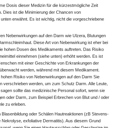
same Dosis dieser Medizin für die kürzestmögliche Zeit
. Dies ist die Minimierung der Chancen von
nten erwähnt. Es ist wichtig, nicht die vorgeschriebene
en Nebenwirkungen auf den Darm wie Ulzera, Blutungen
Darmschleimhaut. Diese Art von Nebenwirkung ist eher bei
ie hohen Dosen des Medikaments auftreten. Das Risiko
eimittel einnehmen (siehe unten) erhöht werden. Es ist
Menschen mit einer Geschichte von Erkrankungen der
 überwacht werden, während mit diesem Medikament.
em hohen Risiko von Nebenwirkungen auf den Darm Sie
in verschrieben werden, um zum Schutz Darm. Alle Leute,
 sagen sollte das medizinische Personal sofort, wenn sie
n oder Darm, zum Beispiel Erbrechen von Blut und / oder
hle zu erleben.
Blasenbildung oder Schälen Hautreaktionen (zB Stevens-
Nekrolyse, exfoliative Dermatitis). Aus diesem Grund
ersonal, wenn Sie einen Hautausschlag oder Geschwüre im