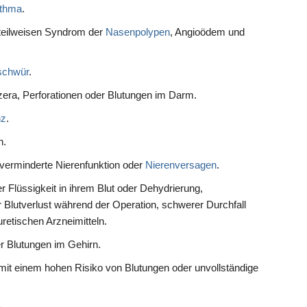
thma
.
 teilweisen Syndrom der
Nasenpolypen
, Angioödem und
schwür
.
era, Perforationen oder Blutungen im Darm.
nz
.
n.
 verminderte Nierenfunktion oder
Nierenversagen
.
 Flüssigkeit in ihrem Blut oder Dehydrierung,
r Blutverlust während der Operation, schwerer Durchfall
retischen Arzneimitteln.
r Blutungen im Gehirn.
mit einem hohen Risiko von Blutungen oder unvollständige