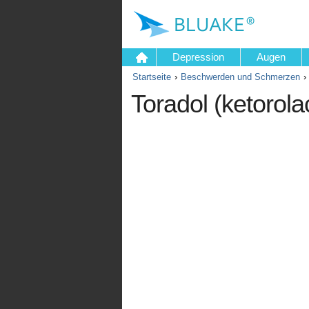
Depression
Augen
Startseite
Beschwerden und Schmerzen
Toradol (ketorol