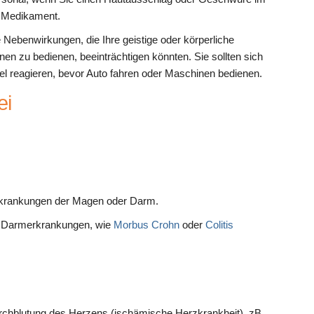
 Medikament.
ebenwirkungen, die Ihre geistige oder körperliche
nen zu bedienen, beeinträchtigen könnten. Sie sollten sich
tel reagieren, bevor Auto fahren oder Maschinen bedienen.
ei
rkrankungen der Magen oder Darm.
n Darmerkrankungen, wie
Morbus Crohn
oder
Colitis
rchblutung des Herzens (ischämische Herzkrankheit), zB