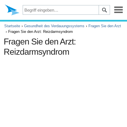
Depression
Startseite
Gesundheit des Verdauungssystems
Fragen Sie den Arzt
Fragen Sie den Arzt: Reizdarmsyndrom
Augen
Fragen Sie den Arzt:
Reizdarmsyndrom
Unfälle und Erste Hilfe
Beschwerden und Schmerzen
ADHS
Allergie und Asthma
Gehirn und Nervensystem
Krebs
Diabetes