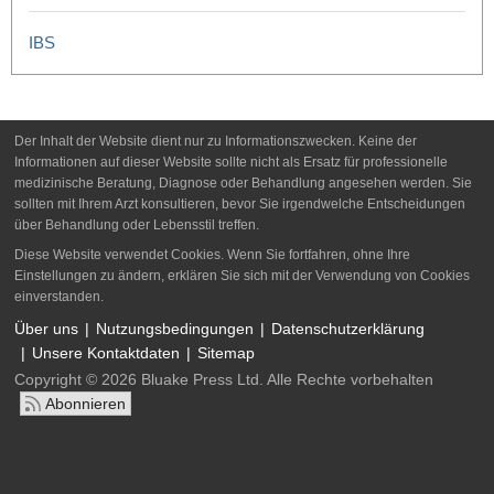
IBS
Der Inhalt der Website dient nur zu Informationszwecken. Keine der
Informationen auf dieser Website sollte nicht als Ersatz für professionelle
medizinische Beratung, Diagnose oder Behandlung angesehen werden. Sie
sollten mit Ihrem Arzt konsultieren, bevor Sie irgendwelche Entscheidungen
über Behandlung oder Lebensstil treffen.
Diese Website verwendet Cookies. Wenn Sie fortfahren, ohne Ihre
Einstellungen zu ändern, erklären Sie sich mit der Verwendung von Cookies
einverstanden.
Über uns
Nutzungsbedingungen
Datenschutzerklärung
Unsere Kontaktdaten
Sitemap
Copyright © 2026 Bluake Press Ltd. Alle Rechte vorbehalten
Abonnieren