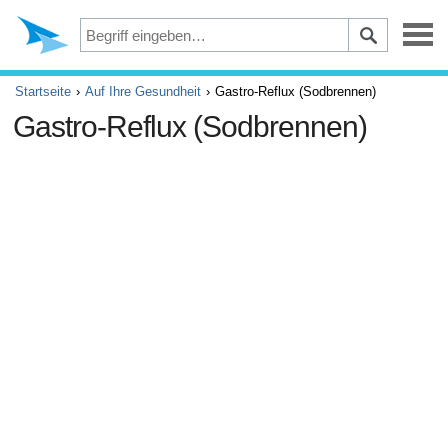
Depression
Startseite
Auf Ihre Gesundheit
Gastro-Reflux (Sodbrennen)
Gastro-Reflux (Sodbrennen)
Augen
Unfälle und Erste Hilfe
Beschwerden und Schmerzen
ADHS
Allergie und Asthma
Gehirn und Nervensystem
Krebs
Diabetes