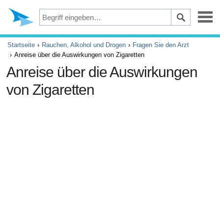
Depression
Startseite
Rauchen, Alkohol und Drogen
Fragen Sie den Arzt
Anreise über die Auswirkungen von Zigaretten
Augen
Anreise über die Auswirkungen
von Zigaretten
Unfälle und Erste Hilfe
Beschwerden und Schmerzen
ADHS
Allergie und Asthma
Gehirn und Nervensystem
Krebs
Diabetes