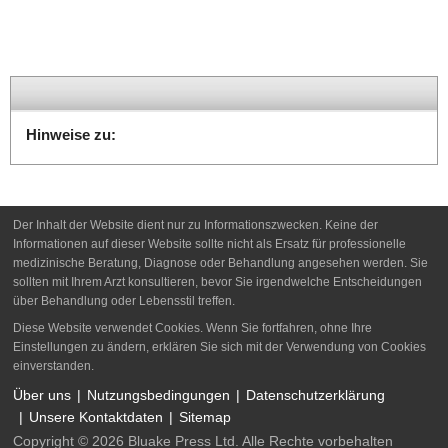
Hinweise zu:
Der Inhalt der Website dient nur zu Informationszwecken. Keine der
Informationen auf dieser Website sollte nicht als Ersatz für professionelle
medizinische Beratung, Diagnose oder Behandlung angesehen werden. Sie
sollten mit Ihrem Arzt konsultieren, bevor Sie irgendwelche Entscheidungen
über Behandlung oder Lebensstil treffen.
Diese Website verwendet Cookies. Wenn Sie fortfahren, ohne Ihre
Einstellungen zu ändern, erklären Sie sich mit der Verwendung von Cookies
einverstanden.
Über uns
Nutzungsbedingungen
Datenschutzerklärung
Unsere Kontaktdaten
Sitemap
Copyright © 2026 Bluake Press Ltd. Alle Rechte vorbehalten