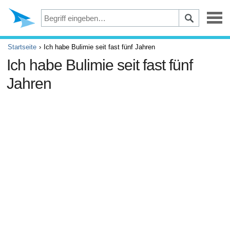
Depression
Startseite
Ich habe Bulimie seit fast fünf Jahren
Ich habe Bulimie seit fast fünf
Augen
Jahren
Unfälle und Erste Hilfe
Beschwerden und Schmerzen
ADHS
Allergie und Asthma
Gehirn und Nervensystem
Krebs
Diabetes