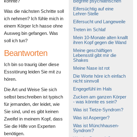
könnte?
Begriffe psychiatrischen
Eifersüchtig auf eine
Was die nächsten Schritte soll
Lehrer-Stelle
ich nehmen? Ich fühle mich in
Eifersucht und Langeweile
einem Körper Ich hasse ohne
Treten im Schlaf
Ausweg bin gefangen. Was
Mein 10-Monate alten knallt
soll ich tun?
ihren Kopf gegen die Wand
Meine geschäftigen
Beantworten
Lebensstil gibt mir die
Shakes
Ich bin so traurig über diese
Meine Nase ist rot
Essstörung leiden Sie mit zu
Die Worte höre ich einfach
hören.
nicht sinnvoll
Engegefühl im Hals
Die Art und Weise Sie sich
selbst beschreiben ist typisch
Zucken am ganzen Körper
- was könnte es sein?
für jemanden, der leidet, wie
Was ist Tietze-Syndrom?
Sie sind, und es gibt keinen
Was ist Asperger?
Zweifel in meinem Kopf, dass
Was ist Münchhausen-
Sie die Hilfe von Experten
Syndrom?
benötigen.