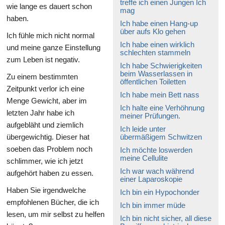
treffe ich einen Jungen Ich
wie lange es dauert schon
mag
haben.
Ich habe einen Hang-up
über aufs Klo gehen
Ich fühle mich nicht normal
Ich habe einen wirklich
und meine ganze Einstellung
schlechten stammeln
zum Leben ist negativ.
Ich habe Schwierigkeiten
beim Wasserlassen in
Zu einem bestimmten
öffentlichen Toiletten
Zeitpunkt verlor ich eine
Ich habe mein Bett nass
Menge Gewicht, aber im
Ich halte eine Verhöhnung
letzten Jahr habe ich
meiner Prüfungen.
aufgebläht und ziemlich
Ich leide unter
übergewichtig. Dieser hat
übermäßigem Schwitzen
soeben das Problem noch
Ich möchte loswerden
meine Cellulite
schlimmer, wie ich jetzt
Ich war wach während
aufgehört haben zu essen.
einer Laparoskopie
Haben Sie irgendwelche
Ich bin ein Hypochonder
empfohlenen Bücher, die ich
Ich bin immer müde
lesen, um mir selbst zu helfen
Ich bin nicht sicher, all diese