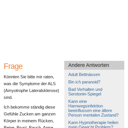
Gesundheit des Verdauungssystems
Frage
Andere Antworten
Adult Bettnässen
Könnten Sie bitte mir raten,
Bin ich paranoid?
was die Symptome der ALS
Bad Verhalten und
(Amyotrophe Lateralsklerose)
Serotonin-Spiegel
sind.
Kann eine
Harnwegsinfektion
Ich bekomme ständig diese
beeinflussen eine ältere
Gefühle Zucken am ganzen
Person mentalen Zustand?
Körper in meinem Rücken,
Kann Hypnotherapie heilen
mein Gewicht Problem?
Beine, Brust, Bauch, Arme,