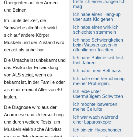
treffe ich einen Jungen Ich
Übergreifen auf den Armen
mag
und Beinen.
Ich habe einen Hang-up
über aufs Klo gehen
Im Laufe der Zeit, die
Ich habe einen wirklich
Schwäche allmählich wirkt
schlechten stammeln
sich auf andere Körper
Ich habe Schwierigkeiten
Muskeln und der Zustand wird
beim Wasserlassen in
derzeit als unheilbar.
öffentlichen Toiletten
Ich habe Bulimie seit fast
Die Ursache ist unbekannt und
fünf Jahren
das Risiko der Entwicklung
Ich habe mein Bett nass
von ALS steigt, wenn es
Ich halte eine Verhöhnung
bekannt ist, in der Familie oder
meiner Prüfungen.
als einer erreicht Alter von 40
Ich leide unter
übermäßigem Schwitzen
laufen.
Ich möchte loswerden
Die Diagnose wird aus der
meine Cellulite
Anamnese und Untersuchung
Ich war wach während
und durch weitere Tests, um
einer Laparoskopie
Muskeln elektrische Aktivität
Ich bin ein Hypochonder
messen (Elektromyographie)