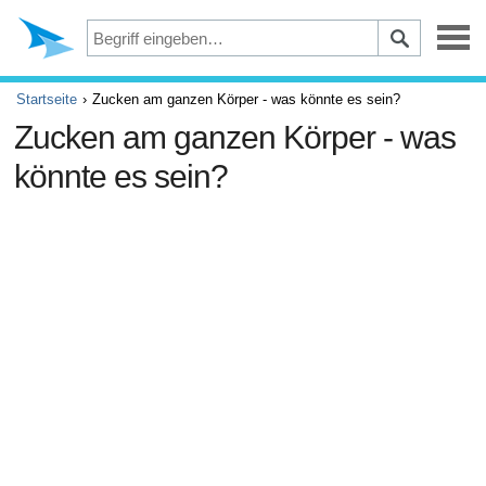
Depression
Startseite
Zucken am ganzen Körper - was könnte es sein?
Zucken am ganzen Körper - was
Augen
könnte es sein?
Unfälle und Erste Hilfe
Beschwerden und Schmerzen
ADHS
Allergie und Asthma
Gehirn und Nervensystem
Krebs
Diabetes