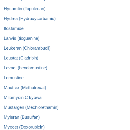
Hycamtin (Topotecan)
Hydrea (Hydroxycarbamid)
Ifosfamide
Lanvis (tioguanine)
Leukeran (Chlorambucil)
Leustat (Cladribin)
Levact (bendamustine)
Lomustine
Maxtrex (Methotrexat)
Mitomycin C kyowa
Mustargen (Mechlorethamin)
Myleran (Busulfan)
Myocet (Doxorubicin)