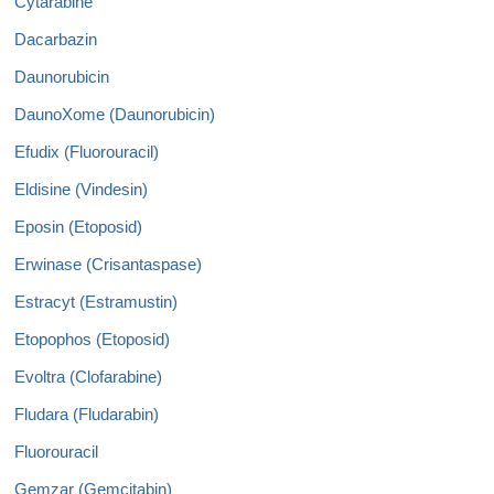
Cytarabine
Dacarbazin
Daunorubicin
DaunoXome (Daunorubicin)
Efudix (Fluorouracil)
Eldisine (Vindesin)
Eposin (Etoposid)
Erwinase (Crisantaspase)
Estracyt (Estramustin)
Etopophos (Etoposid)
Evoltra (Clofarabine)
Fludara (Fludarabin)
Fluorouracil
Gemzar (Gemcitabin)