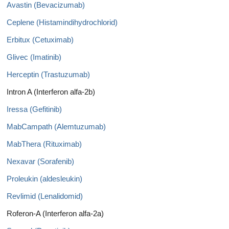
Avastin (Bevacizumab)
Ceplene (Histamindihydrochlorid)
Erbitux (Cetuximab)
Glivec (Imatinib)
Herceptin (Trastuzumab)
Intron A (Interferon alfa-2b)
Iressa (Gefitinib)
MabCampath (Alemtuzumab)
MabThera (Rituximab)
Nexavar (Sorafenib)
Proleukin (aldesleukin)
Revlimid (Lenalidomid)
Roferon-A (Interferon alfa-2a)