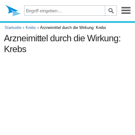
Depression
Startseite
Krebs
Arzneimittel durch die Wirkung: Krebs
Arzneimittel durch die Wirkung:
Augen
Krebs
Unfälle und Erste Hilfe
Beschwerden und Schmerzen
ADHS
Allergie und Asthma
Gehirn und Nervensystem
Krebs
Diabetes