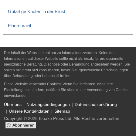
Gutartige Knoten in der Brust
Fluorouracil
Der Inhalt der Website dient nur zu Informationszwecken. Keine der
Informationen auf dieser Website sollte nicht als Ersatz für professionelle
medizinische Beratung, Diagnose oder Behandlung angesehen werden. Sie
sollten mit Ihrem Arzt konsultieren, bevor Sie irgendwelche Entscheidungen
über Behandlung oder Lebensstil treffen.
Diese Website verwendet Cookies. Wenn Sie fortfahren, ohne Ihre
Einstellungen zu ändern, erklären Sie sich mit der Verwendung von Cookies
einverstanden.
Über uns
Nutzungsbedingungen
Datenschutzerklärung
Unsere Kontaktdaten
Sitemap
Copyright © 2026 Bluake Press Ltd. Alle Rechte vorbehalten
Abonnieren